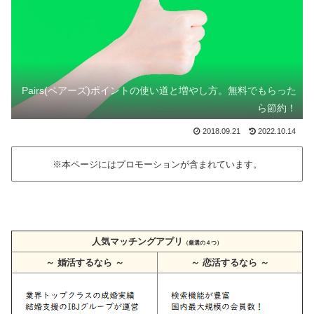
Pairs(ペアーズ)ポイントの使い道と増やし方。無料でもらった
ら節約！
2018.09.21
2022.10.14
※本ページにはプロモーションが含まれています。
人気マッチングアプリ
（厳選の４つ）
～ 婚活するなら ～
～ 恋活するなら ～