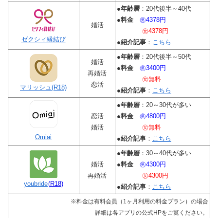
●
年齢層
：20代後半～40代
●
料金
㊚4378円
婚活
㊛4378円
ゼクシィ縁結び
●
紹介記事
：
こちら
●
年齢層
：20代後半～50代
婚活
●
料金
㊚3400円
再婚活
㊛無料
恋活
マリッシュ(R18)
●
紹介記事
：
こちら
●
年齢層
：20～30代が多い
恋活
●
料金
㊚4800円
婚活
㊛無料
Omiai
●
紹介記事
：
こちら
●
年齢層
：30～40代が多い
婚活
●
料金
㊚4300円
再婚活
㊛4300円
youbride
(
R18
)
●
紹介記事
：
こちら
※料金は有料会員（1ヶ月利用の料金プラン）の場合
詳細は各アプリの公式HPをご覧ください。