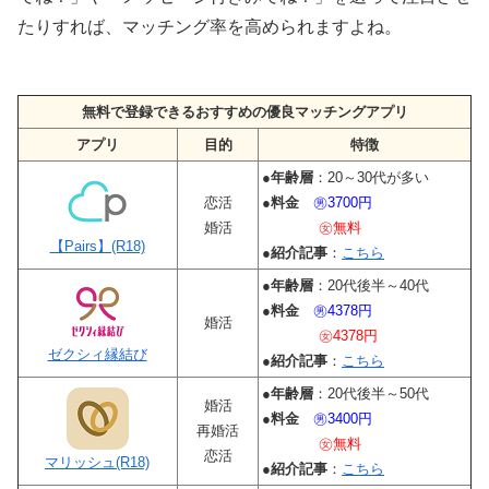
たりすれば、マッチング率を高められますよね。
無料で登録できるおすすめの優良マッチングアプリ
アプリ
目的
特徴
●
年齢層
：20～30代が多い
恋活
●
料金
㊚3700円
婚活
㊛無料
【Pairs】(R18)
●
紹介記事
：
こちら
●
年齢層
：20代後半～40代
●
料金
㊚4378円
婚活
㊛4378円
ゼクシィ縁結び
●
紹介記事
：
こちら
●
年齢層
：20代後半～50代
婚活
●
料金
㊚3400円
再婚活
㊛無料
恋活
マリッシュ(R18)
●
紹介記事
：
こちら