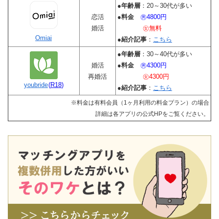
●
年齢層
：20～30代が多い
恋活
●
料金
㊚4800円
婚活
㊛無料
Omiai
●
紹介記事
：
こちら
●
年齢層
：30～40代が多い
婚活
●
料金
㊚4300円
再婚活
㊛4300円
youbride
(
R18
)
●
紹介記事
：
こちら
※料金は有料会員（1ヶ月利用の料金プラン）の場合
詳細は各アプリの公式HPをご覧ください。