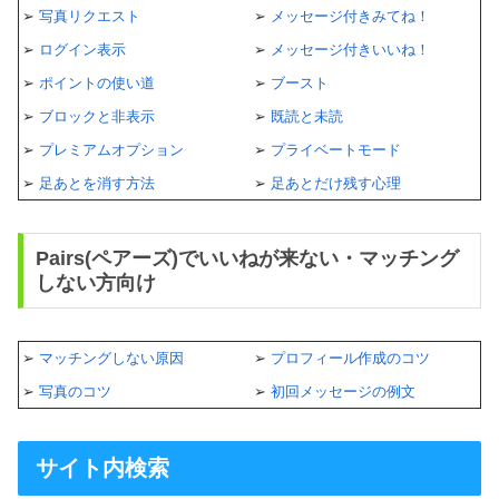
➢
写真リクエスト
➢
メッセージ付きみてね！
➢
ログイン表示
➢
メッセージ付きいいね！
➢
ポイントの使い道
➢
ブースト
➢
ブロックと非表示
➢
既読と未読
➢
プレミアムオプション
➢
プライベートモード
➢
足あとを消す方法
➢
足あとだけ残す心理
Pairs(ペアーズ)でいいねが来ない・マッチング
しない方向け
➢
マッチングしない原因
➢
プロフィール作成のコツ
➢
写真のコツ
➢
初回メッセージの例文
サイト内検索