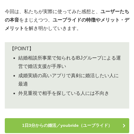
今回は、私たちが実際に使ってみた感想と、
ユーザーたち
の本音
をまじえつつ、
ユーブライドの特徴やメリット・デ
メリット
を解き明かしていきます。
【POINT】
結婚相談所事業で知られるIBJグループによる運
営で婚活支援が手厚い
成婚実績の高いアプリで真剣に婚活したい人に
最適
外見重視で相手を探している人には不向き
1日3分からの婚活／youbride（ユーブライド）