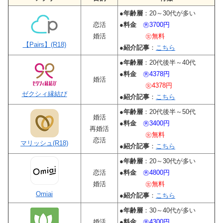
●
年齢層
：20～30代が多い
恋活
●
料金
㊚3700円
婚活
㊛無料
【Pairs】(R18)
●
紹介記事
：
こちら
●
年齢層
：20代後半～40代
●
料金
㊚4378円
婚活
㊛4378円
ゼクシィ縁結び
●
紹介記事
：
こちら
●
年齢層
：20代後半～50代
婚活
●
料金
㊚3400円
再婚活
㊛無料
恋活
マリッシュ(R18)
●
紹介記事
：
こちら
●
年齢層
：20～30代が多い
恋活
●
料金
㊚4800円
婚活
㊛無料
Omiai
●
紹介記事
：
こちら
●
年齢層
：30～40代が多い
婚活
●
料金
㊚4300円