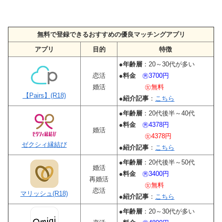
無料で登録できるおすすめの優良マッチングアプリ
アプリ
目的
特徴
●
年齢層
：20～30代が多い
恋活
●
料金
㊚3700円
婚活
㊛無料
【Pairs】(R18)
●
紹介記事
：
こちら
●
年齢層
：20代後半～40代
●
料金
㊚4378円
婚活
㊛4378円
ゼクシィ縁結び
●
紹介記事
：
こちら
●
年齢層
：20代後半～50代
婚活
●
料金
㊚3400円
再婚活
㊛無料
恋活
マリッシュ(R18)
●
紹介記事
：
こちら
●
年齢層
：20～30代が多い