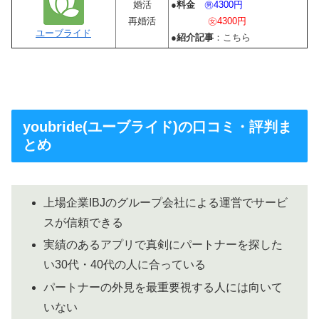
婚活
●
料金
㊚4300円
再婚活
㊛4300円
ユーブライド
●
紹介記事
：こちら
youbride(ユーブライド)の口コミ・評判ま
とめ
上場企業IBJのグループ会社による運営でサービ
スが信頼できる
実績のあるアプリで真剣にパートナーを探した
い30代・40代の人に合っている
パートナーの外見を最重要視する人には向いて
いない