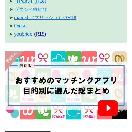
➤
【Pairs】(R18)
➤
ゼクシィ縁結び
➤
marrish（マリッシュ）※R18
➤
Omiai
➤
youbride
(
R18
)