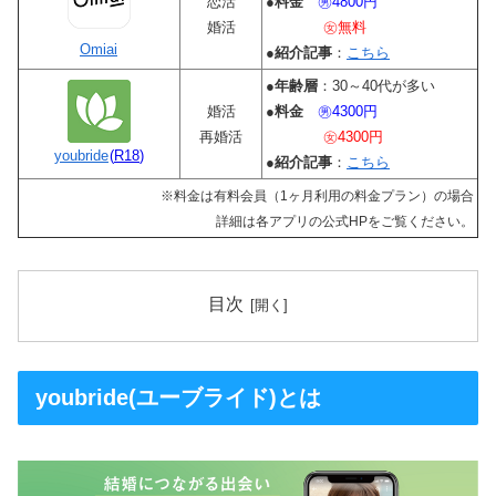
恋活
●
料金
㊚4800円
婚活
㊛無料
Omiai
●
紹介記事
：
こちら
●
年齢層
：30～40代が多い
婚活
●
料金
㊚4300円
再婚活
㊛4300円
youbride
(
R18
)
●
紹介記事
：
こちら
※料金は有料会員（1ヶ月利用の料金プラン）の場合
詳細は各アプリの公式HPをご覧ください。
目次
youbride(ユーブライド)とは