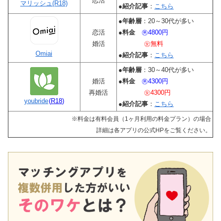
恋活
マリッシュ(R18)
●
紹介記事
：
こちら
●
年齢層
：20～30代が多い
恋活
●
料金
㊚4800円
婚活
㊛無料
Omiai
●
紹介記事
：
こちら
●
年齢層
：30～40代が多い
婚活
●
料金
㊚4300円
再婚活
㊛4300円
youbride
(
R18
)
●
紹介記事
：
こちら
※料金は有料会員（1ヶ月利用の料金プラン）の場合
詳細は各アプリの公式HPをご覧ください。