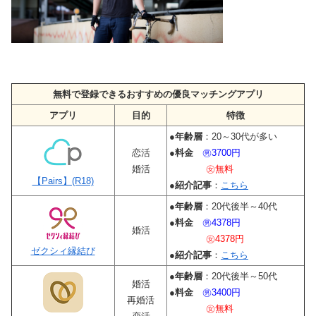
無料で登録できるおすすめの優良マッチングアプリ
アプリ
目的
特徴
●
年齢層
：20～30代が多い
恋活
●
料金
㊚3700円
婚活
㊛無料
【Pairs】(R18)
●
紹介記事
：
こちら
●
年齢層
：20代後半～40代
●
料金
㊚4378円
婚活
㊛4378円
ゼクシィ縁結び
●
紹介記事
：
こちら
●
年齢層
：20代後半～50代
婚活
●
料金
㊚3400円
再婚活
㊛無料