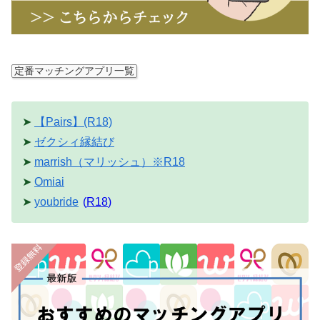
定番マッチングアプリ一覧
➤
【Pairs】(R18)
➤
ゼクシィ縁結び
➤
marrish（マリッシュ）※R18
➤
Omiai
➤
youbride
(
R18
)