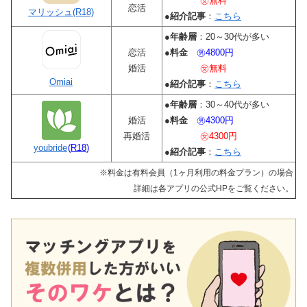
㊛無料
恋活
マリッシュ(R18)
●
紹介記事
：
こちら
●
年齢層
：20～30代が多い
恋活
●
料金
㊚4800円
婚活
㊛無料
Omiai
●
紹介記事
：
こちら
●
年齢層
：30～40代が多い
婚活
●
料金
㊚4300円
再婚活
㊛4300円
youbride
(
R18
)
●
紹介記事
：
こちら
※料金は有料会員（1ヶ月利用の料金プラン）の場合
詳細は各アプリの公式HPをご覧ください。