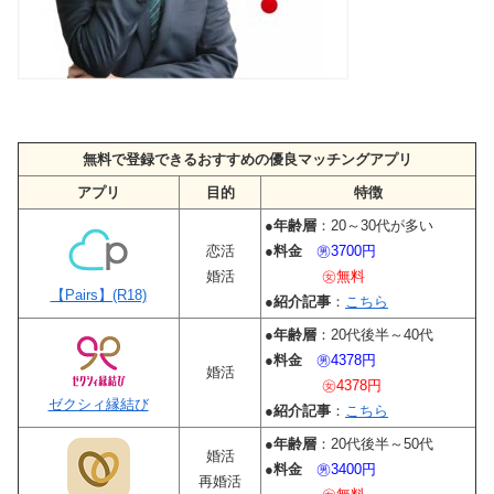
無料で登録できるおすすめの優良マッチングアプリ
アプリ
目的
特徴
●
年齢層
：20～30代が多い
恋活
●
料金
㊚3700円
婚活
㊛無料
【Pairs】(R18)
●
紹介記事
：
こちら
●
年齢層
：20代後半～40代
●
料金
㊚4378円
婚活
㊛4378円
ゼクシィ縁結び
●
紹介記事
：
こちら
●
年齢層
：20代後半～50代
婚活
●
料金
㊚3400円
再婚活