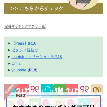
定番マッチングアプリ一覧
➤
【Pairs】(R18)
➤
ゼクシィ縁結び
➤
marrish（マリッシュ）※R18
➤
Omiai
➤
youbride
(
R18
)