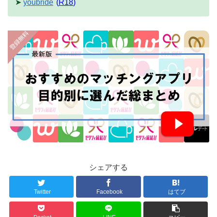
➤
youbride
(
R18
)
シェアする
Twitter
Facebook
はてブ