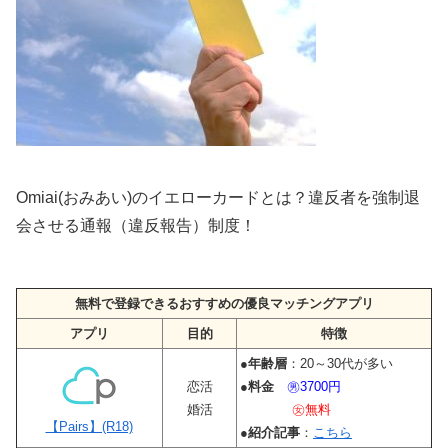
Omiai(おみあい)のイエローカードとは？違反者を強制退
会させる通報（違反報告）制度！
無料で登録できるおすすめの優良マッチングアプリ
アプリ
目的
特徴
●
年齢層
：20～30代が多い
恋活
●
料金
㊚3700円
婚活
㊛無料
【Pairs】(R18)
●
紹介記事
：
こちら