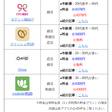
●
年齢層
：20代後半～40代
●
料金
㊚4378円
婚活
㊛4378円
ゼクシィ縁結び
●
紹介記事
：
こちら
●
年齢層
：20代後半～50代
婚活
●
料金
㊚3400円
再婚活
㊛無料
恋活
マリッシュ(R18)
●
紹介記事
：
こちら
●
年齢層
：20～30代が多い
恋活
●
料金
㊚4800円
婚活
㊛無料
Omiai
●
紹介記事
：
こちら
●
年齢層
：30～40代が多い
婚活
●
料金
㊚4300円
再婚活
㊛4300円
youbride
(
R18
)
●
紹介記事
：
こちら
※料金は有料会員（1ヶ月利用の料金プラン）の場合
詳細は各アプリの公式HPをご覧ください。