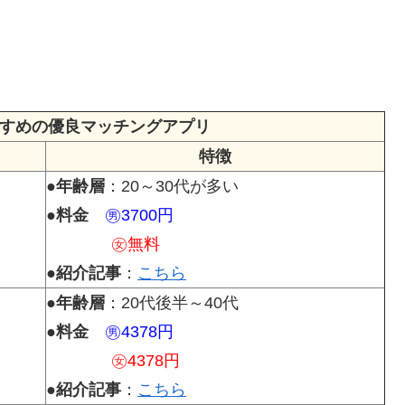
すめの優良マッチングアプリ
特徴
●
年齢層
：20～30代が多い
●
料金
㊚3700円
㊛無料
●
紹介記事
：
こちら
●
年齢層
：20代後半～40代
●
料金
㊚4378円
㊛4378円
●
紹介記事
：
こちら