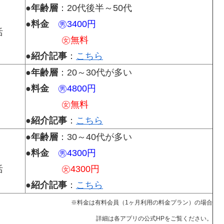
●
年齢層
：20代後半～50代
●
料金
㊚3400円
活
㊛無料
●
紹介記事
：
こちら
●
年齢層
：20～30代が多い
●
料金
㊚4800円
㊛無料
●
紹介記事
：
こちら
●
年齢層
：30～40代が多い
●
料金
㊚4300円
活
㊛4300円
●
紹介記事
：
こちら
※料金は有料会員（1ヶ月利用の料金プラン）の場合
詳細は各アプリの公式HPをご覧ください。