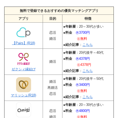
無料で登録できるおすすめの優良マッチングアプリ
アプリ
目的
特徴
●
年齢層
：20～30代が多い
恋活
●
料金
㊚3700円
婚活
㊛無料
【Pairs】(R18)
●
紹介記事
：
こちら
●
年齢層
：20代後半～40代
●
料金
㊚4378円
婚活
㊛4378円
ゼクシィ縁結び
●
紹介記事
：
こちら
●
年齢層
：20代後半～50代
婚活
●
料金
㊚3400円
再婚活
㊛無料
恋活
マリッシュ(R18)
●
紹介記事
：
こちら
●
年齢層
：20～30代が多い
恋活
●
料金
㊚4800円
婚活
㊛無料