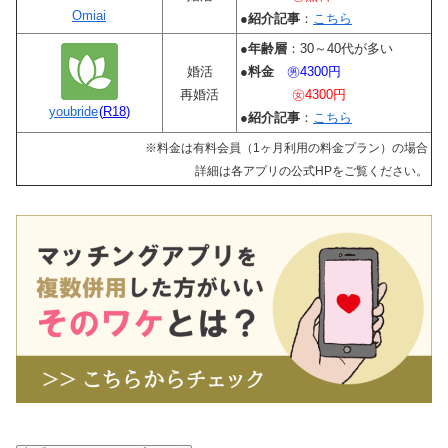
Omiai
●
紹介記事
：
こちら
●
年齢層
：30～40代が多い
婚活
●
料金
㊚4300円
再婚活
㊛4300円
youbride
(
R18
)
●
紹介記事
：
こちら
※料金は有料会員（1ヶ月利用の料金プラン）の場合
詳細は各アプリの公式HPをご覧ください。